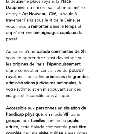
la deuxième place royale, la 
Place 
Dauphine
, ou encore sa station de métro 
de style 
Art Nouveau
,
 Cité
, la seule à 
traverser Paris sous le lit de la Seine, je 
vous invite à 
remonter dans le temps 
et 
apprécier ces 
témoignages capitaux 
du 
passé. 
Au cours d'une
 balade commentée de 2h
, 
vous en apprendrez ainsi davantage sur 
les 
origines 
de Paris, 
l'épanouissement 
d'une conception centralisée du 
pouvoir 
royal,
 mais aussi les 
prémisses 
de 
grandes 
administrations judiciaires nationales
, à 
votre rythme, et en m'appuyant sur des 
images et reconstitutions à l'appui. 
Accessible 
aux 
personnes 
en
 situation de 
handicap physique
, en mode 
VIP
 ou en 
groupe
, aux 
familles 
comme au 
public 
adulte
, cette balade commentée 
peut être 
couplée
 par une 
visite guidée
 à mes côtés 