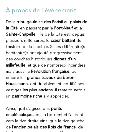
À propos de l'événement
De la t
ribu gauloise des Parisii 
au 
palais de 
la Cité
, en passant par le 
Pont-Neuf 
et la 
Sainte-Chapelle
, l'île de la Cité est, depuis 
plusieurs millénaires, le
 cœur battant 
de 
l'histoire de la capitale. Si ses différent(e)s 
habitant(e)s ont ajouté progressivement 
des couches historiques 
dignes d'un 
millefeuille
, et que de nombreux incendies, 
mais aussi la 
Révolution française
, ou 
encore les
 grands travaux du baron 
Haussmann
, ont durablement modifié ses 
vestiges
 les plus anciens
, il reste toutefois 
un 
patrimoine riche 
à y apprécier. 
Ainsi, qu'il s'agisse des 
ponts 
emblématiques 
qui la bordent et l'attirent 
vers la rive droite ainsi que la rive gauche, 
de l'
ancien palais des Rois de France
, de 