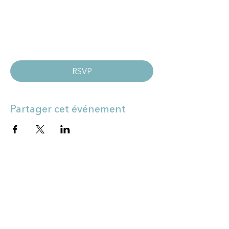
RSVP
Partager cet événement
Contactez-moi
Prénom
Nom de famille
E-mail