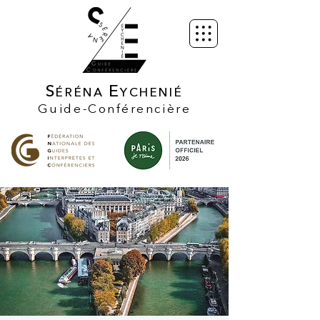
S
E
ÉRÉNA
YCHENIÉ
Guide-Conférencière