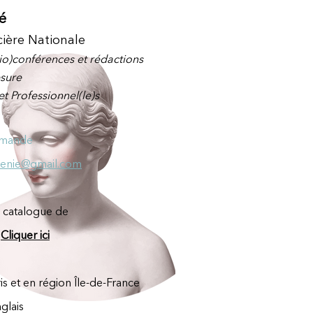
é
ière Nationale
io)
con
férence
s
et rédactions
sure
et Professionnel(le)s
emande
henie@gmail.com
 catalogue de
​
Cliquer ici
is et en région Île-de-France
glais