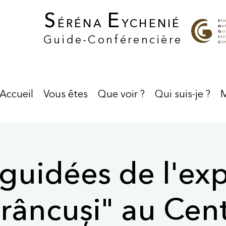
S
E
ÉRÉNA
YCHENIÉ
Guide-Conférencière
Accueil
Vous êtes
Que voir ?
Qui suis-je ?
M
 guidées de l'ex
râncuși" au Cen