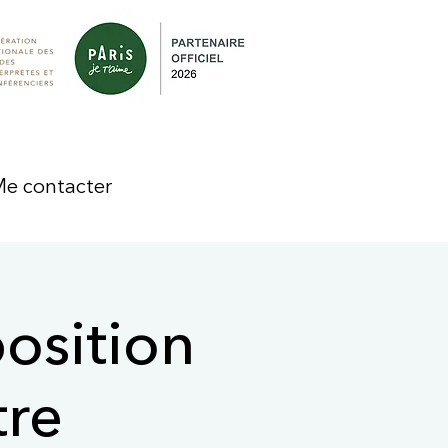
e contacter
position
tre