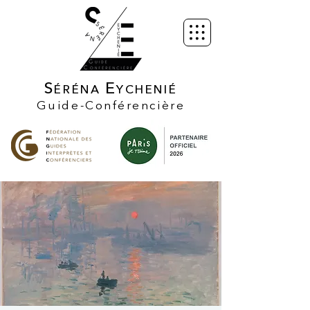
S
E
ÉRÉNA
YCHENIÉ
Guide-Conférencière