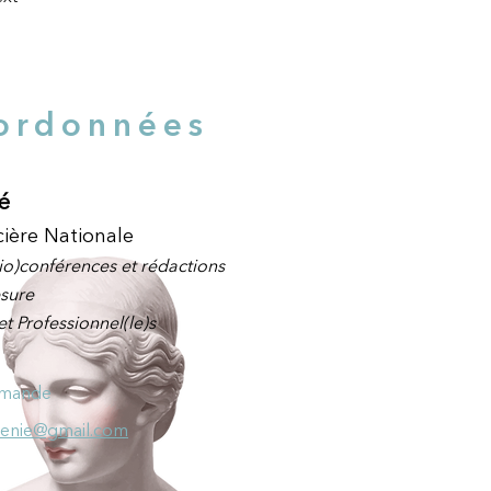
ordonnées
é
ière Nationale
io)
con
férence
s
et rédactions
sure
et Professionnel(le)s
emande
henie@gmail.com