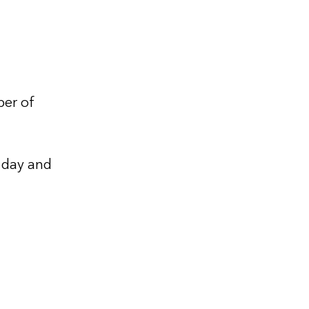
er of 
e day and 