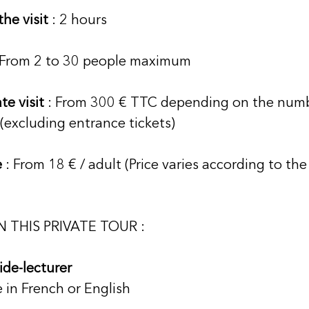
he visit
 : 2 hours 
: From 2 to 30 people maximum
te visit
 : From 300 € TTC depending on the numb
 (excluding entrance tickets)
e
 : From 18 € / adult (Price varies according to th
N THIS PRIVATE TOUR :
ide-lecturer
e in French or English