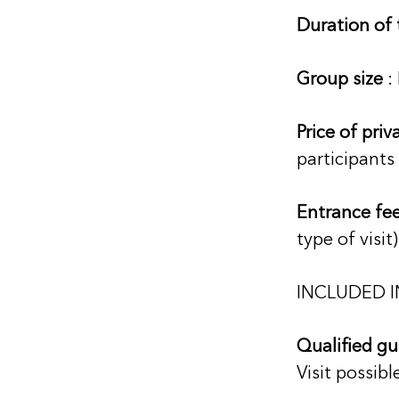
Duration of t
Group size
 
Price of priva
participants
Entrance fe
type of visit)
INCLUDED I
Qualified gu
Visit possibl