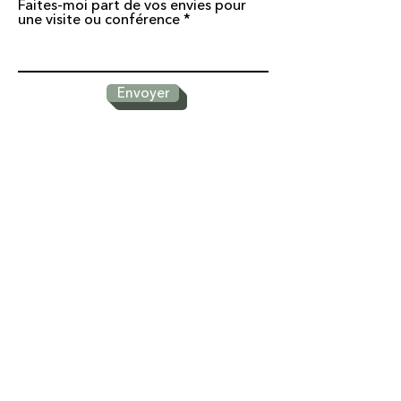
Faites-moi part de vos envies pour
une visite ou conférence
Envoyer
* Champs obligatoires
Séréna Eychenié traite les données recueillies pour répondre à
votre sollicitation.
Pour en savoir plus sur la gestion de vos données personnelles
et pour exercer vos droits, reportez-vous à la politique de
confidentialité en bas de page.