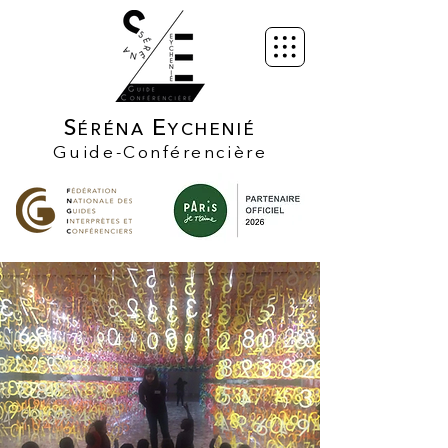
S
E
ÉRÉNA
YCHENIÉ
Guide-Conférencière