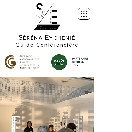
S
E
ÉRÉNA
YCHENIÉ
Guide-Conférencière