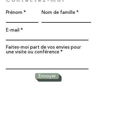
Prénom
Nom de famille
E-mail
Faites-moi part de vos envies pour
une visite ou conférence
Envoyer
* Champs obligatoires
Séréna Eychenié traite les données recueillies pour répondre à
votre sollicitation.
Pour en savoir plus sur la gestion de vos données personnelles
et pour exercer vos droits, reportez-vous à la politique de
confidentialité en bas de page.